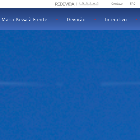
Contato
|
FAQ
|
 Maria Passa à Frente
•
Devoção
•
Interativo
•